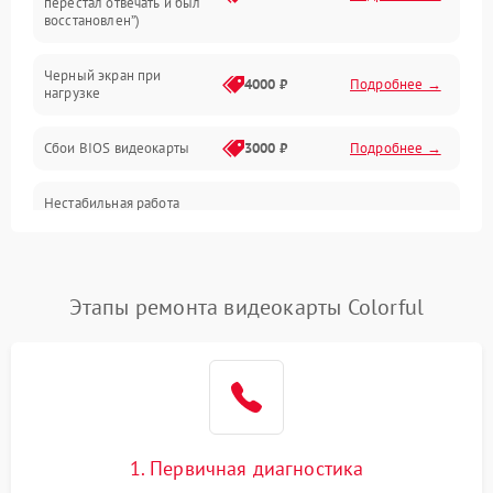
перестал отвечать и был
восстановлен”)
Питание
Черный экран при
4000 ₽
Подробнее →
нагрузке
Электропитание
Сбои BIOS видеокарты
3000 ₽
Подробнее →
ПО
Нестабильная работа
Электронные компоненты
после обновления
2000 ₽
Подробнее →
драйверов
Интерфейсы
Этапы ремонта видеокарты Colorful
Общие поломки
Система охлаждения
Экран (дисплей)
1. Первичная диагностика
Программные сбои