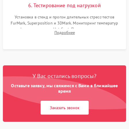
6. Тестирование под нагрузкой
Установка в стенд и прогон длительных стресс-тестов
FurMark, Superposition и 3DMark. Мониторинг температур
графического чипа и Hot Spot. Проверка на отсутствие
Подробнее
артефактов изображения, вылетов драйвера и зависаний.
У Вас остались вопросы?
Оставьте заявку, мы свяжемся с Вами в ближайшее
время
Заказать звонок