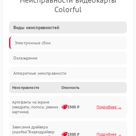
Colorful
Виды неисправностей
Электронные сбои
Охлаждение
Аппаратные неисправности
Неисправности
Стоимость
Перегрев и термопроблемы
Артефакты на экране
Видео
(квадраты, полосы, рваная
3500 ₽
Подробнее →
картинка)
Программные ошибки
Зависания драйвера
(ошибка “Видеодрайвер
Интерфейсные и коммуникационные проблемы
2500 ₽
Подробнее →