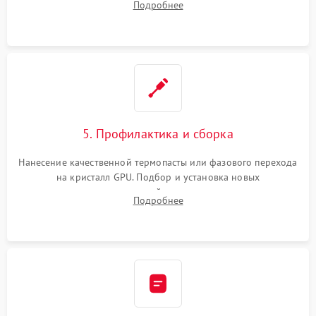
Подробнее
чипа и дефектной памяти GDDR. Прошивка BIOS
программатором.
5. Профилактика и сборка
Нанесение качественной термопасты или фазового перехода
на кристалл GPU. Подбор и установка новых
термопрокладок правильной толщины на память и цепи
Подробнее
питания. Монтаж радиатора и бэкплейта, подключение и
проверка кулеров.