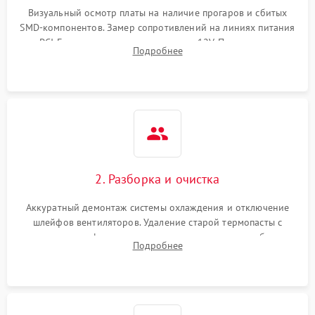
Визуальный осмотр платы на наличие прогаров и сбитых
SMD-компонентов. Замер сопротивлений на линиях питания
Механические повреждения
PCI-E и дополнительных разъемах 12V. Проверка на
Подробнее
короткое замыкание основных дросселей питания GPU и
Режим работы
памяти.
ПО/Микропрограмма
2. Разборка и очистка
Аккуратный демонтаж системы охлаждения и отключение
шлейфов вентиляторов. Удаление старой термопасты с
кристалла графического чипа и термопрокладок с банок
Подробнее
памяти и зоны VRM. Очистка платы от пыли и окислов.