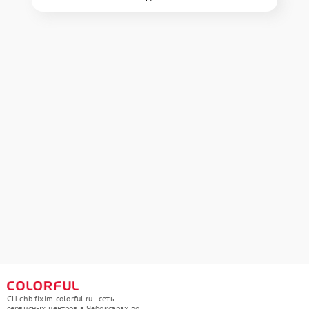
СЦ chb.fixim-colorful.ru - сеть
сервисных центров в Чебоксарах по