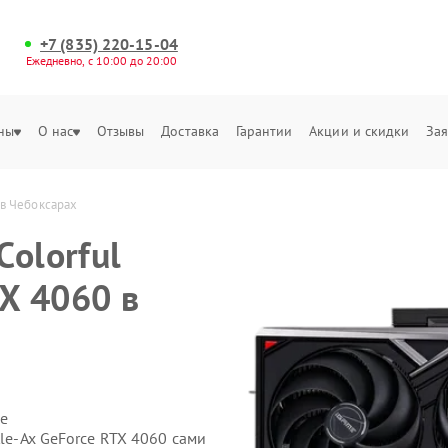
+7 (835) 220-15-04
Ежедневно, с 10:00 до 20:00
ны
О нас
Отзывы
Доставка
Гарантии
Акции и скидки
Зая
 в Чебоксарах
olorful
TX 4060 в
е
tle-Ax GeForce RTX 4060 сами