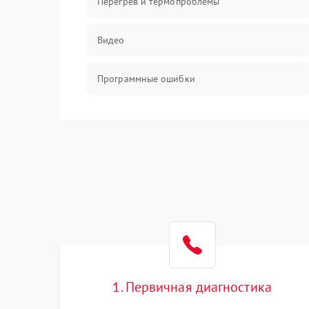
Перегрев и термопроблемы
Видео
Программные ошибки
Интерфейсные и коммуникационные
проблемы
Питание
Электропитание
ПО
Электронные компоненты
1. Первичная диагностика