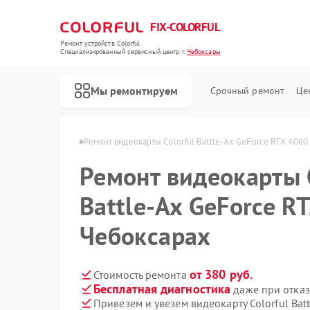
FIX-COLORFUL
Ремонт устройств Colorful
Специализированный cервисный центр г.
Чебоксары
Мы ремонтируем
Срочный ремонт
Це
lorful в Чебоксарах
Ремонт видеокарты Colorful Battle-Ax GeForce RTX 4060
Ремонт видеокарты C
Battle-Ax GeForce R
Чебоксарах
от 380 руб.
Стоимость ремонта
Бесплатная диагностика
даже при отказ
Привезем и увезем видеокарту Colorful Bat