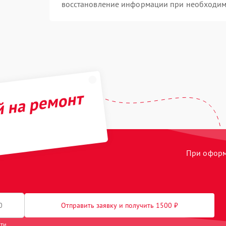
восстановление информации при необходим
й на ремонт
При оформл
Отправить заявку и получить 1500 ₽
сти