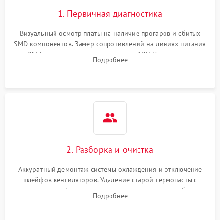
1. Первичная диагностика
Визуальный осмотр платы на наличие прогаров и сбитых
SMD-компонентов. Замер сопротивлений на линиях питания
PCI-E и дополнительных разъемах 12V. Проверка на
Подробнее
короткое замыкание основных дросселей питания GPU и
памяти.
2. Разборка и очистка
Аккуратный демонтаж системы охлаждения и отключение
шлейфов вентиляторов. Удаление старой термопасты с
кристалла графического чипа и термопрокладок с банок
Подробнее
памяти и зоны VRM. Очистка платы от пыли и окислов.