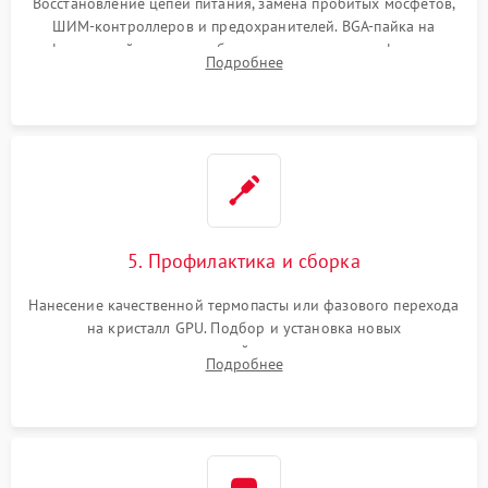
Восстановление цепей питания, замена пробитых мосфетов,
ШИМ-контроллеров и предохранителей. BGA-пайка на
инфракрасной станции реболлинг или замена графического
Подробнее
чипа и дефектной памяти GDDR. Прошивка BIOS
программатором.
5. Профилактика и сборка
Нанесение качественной термопасты или фазового перехода
на кристалл GPU. Подбор и установка новых
термопрокладок правильной толщины на память и цепи
Подробнее
питания. Монтаж радиатора и бэкплейта, подключение и
проверка кулеров.