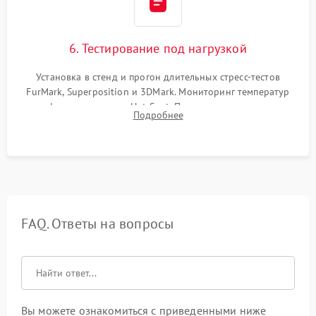
6. Тестирование под нагрузкой
Установка в стенд и прогон длительных стресс-тестов
FurMark, Superposition и 3DMark. Мониторинг температур
графического чипа и Hot Spot. Проверка на отсутствие
Подробнее
артефактов изображения, вылетов драйвера и зависаний.
FAQ. Ответы на вопросы
Вы можете ознакомиться с приведенными ниже