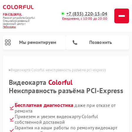
+7 (835) 220-15-04
FIX-COLORFUL
Ремонт устройств Colorful
Ежедневно, с 10:00 до 20:00
Специализированный
cервисный центр г.
Чебоксары
Мы ремонтируем
Позвонить
сарах
Видеокарта Colorful неисправность разъёма pci‑express
Видеокарта
Colorful
Неисправность разъёма PCI‑Express
Бесплатная диагностика
даже при отказе от
ремонта
Привезем и увезем видеокарту Colorful
собственной доставкой
Гарантия на наши работы по ремонту видеокарт