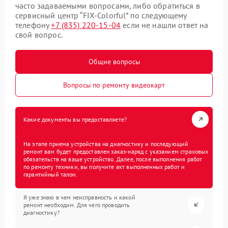
часто задаваемыми вопросами, либо обратиться в
сервисный центр “FIX-Colorful” по следующему
телефону
+7 (835) 220-15-04
если не нашли ответ на
свой вопрос.
Общие вопросы
Вопросы по ремонту видеокарт
Какие документы вы предоставляете?
На этапе приема устройства на диагностику и последующий
ремонт вам будет предоставлен заказ-наряд с указанием страховых
обязательств на ваше устройство. Далее, после выполнения работ
по ремонту техники, вы получите акт выполненных работ и
гарантийный талон.
Я уже знаю в чем неисправность и какой
ремонт необходим. Для чего проводить
диагностику?