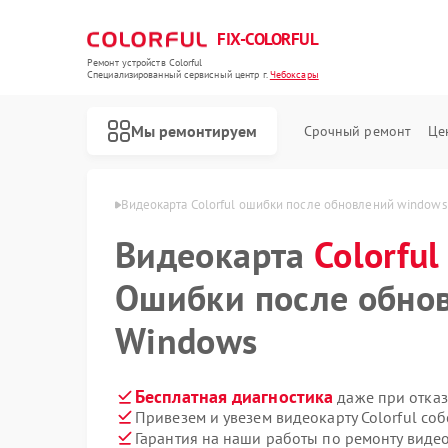
FIX-COLORFUL
Ремонт устройств Colorful
Специализированный cервисный центр г.
Чебоксары
Мы ремонтируем
Срочный ремонт
Це
lorful в Чебоксарах
Видеокарта Colorful ошибки после обновлений windows
Видеокарта
Colorful
Ошибки после обно
Windows
Бесплатная диагностика
даже при отказ
Привезем и увезем видеокарту Colorful со
Гарантия на наши работы по ремонту видео