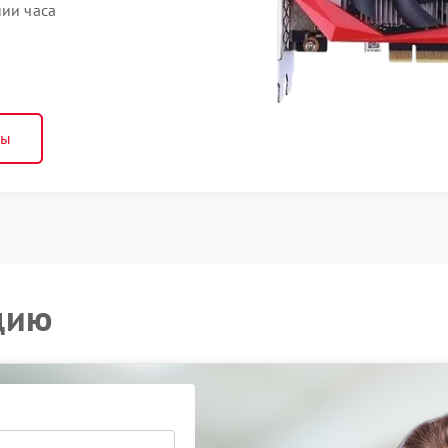
нии часа
ны
цию