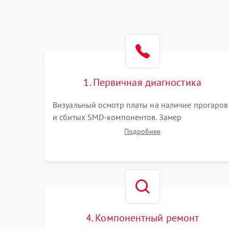
1. Первичная диагностика
Визуальный осмотр платы на наличие прогаров
и сбитых SMD-компонентов. Замер
сопротивлений на линиях питания PCI-E и
Подробнее
дополнительных разъемах 12V. Проверка на
короткое замыкание основных дросселей
питания GPU и памяти.
4. Компонентный ремонт