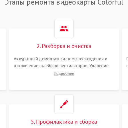
Этапы ремонта видеокарты Colorful
2. Разборка и очистка
Аккуратный демонтаж системы охлаждения и
отключение шлейфов вентиляторов. Удаление
старой термопасты с кристалла графического
Подробнее
чипа и термопрокладок с банок памяти и зоны
VRM. Очистка платы от пыли и окислов.
5. Профилактика и сборка