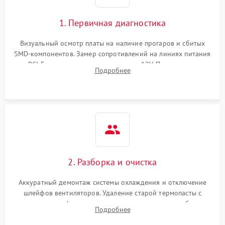
1. Первичная диагностика
Визуальный осмотр платы на наличие прогаров и сбитых
SMD-компонентов. Замер сопротивлений на линиях питания
PCI-E и дополнительных разъемах 12V. Проверка на
Подробнее
короткое замыкание основных дросселей питания GPU и
памяти.
2. Разборка и очистка
Аккуратный демонтаж системы охлаждения и отключение
шлейфов вентиляторов. Удаление старой термопасты с
кристалла графического чипа и термопрокладок с банок
Подробнее
памяти и зоны VRM. Очистка платы от пыли и окислов.