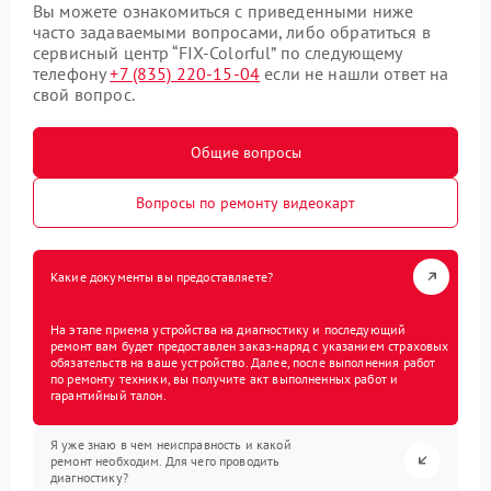
Вы можете ознакомиться с приведенными ниже
часто задаваемыми вопросами, либо обратиться в
сервисный центр “FIX-Colorful” по следующему
телефону
+7 (835) 220-15-04
если не нашли ответ на
свой вопрос.
Общие вопросы
Вопросы по ремонту видеокарт
Какие документы вы предоставляете?
На этапе приема устройства на диагностику и последующий
ремонт вам будет предоставлен заказ-наряд с указанием страховых
обязательств на ваше устройство. Далее, после выполнения работ
по ремонту техники, вы получите акт выполненных работ и
гарантийный талон.
Я уже знаю в чем неисправность и какой
ремонт необходим. Для чего проводить
диагностику?