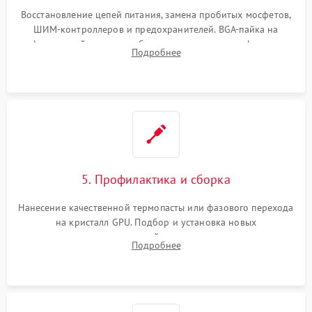
Восстановление цепей питания, замена пробитых мосфетов,
ШИМ-контроллеров и предохранителей. BGA-пайка на
инфракрасной станции реболлинг или замена графического
Подробнее
чипа и дефектной памяти GDDR. Прошивка BIOS
программатором.
5. Профилактика и сборка
Нанесение качественной термопасты или фазового перехода
на кристалл GPU. Подбор и установка новых
термопрокладок правильной толщины на память и цепи
Подробнее
питания. Монтаж радиатора и бэкплейта, подключение и
проверка кулеров.