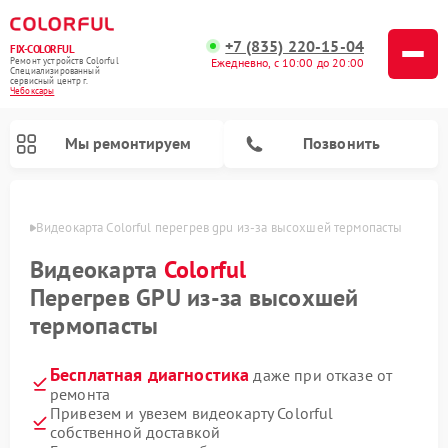
+7 (835) 220-15-04
FIX-COLORFUL
Ремонт устройств Colorful
Ежедневно, с 10:00 до 20:00
Специализированный
cервисный центр г.
Чебоксары
Мы ремонтируем
Позвонить
сарах
Видеокарта Colorful перегрев gpu из‑за высохшей термопасты
Видеокарта
Colorful
Перегрев GPU из‑за высохшей
термопасты
Бесплатная диагностика
даже при отказе от
ремонта
Привезем и увезем видеокарту Colorful
собственной доставкой