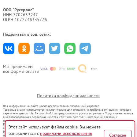
ООО "Русервис"
ИНН 7702633247
ОГРН 1077746335776
Поделиться в соц. сетях:
Мы принимаем
все формы оплаты
Политика конфиденциальности
Вся информация на сайте носит исключительно справочный характер.
Товарные знаки используются исключительно для описания устройств, в отношении которых
сервисные центры chb.fixim-colorful.ru предоставляют услуги по ремонту. Услуги оказываются
в неавторизованных сервисных центрах chb.fixim-colorful.ru, которые не связаны с
правообладателями товарных знаков или их официальными представителями.
Ремонт осуществляется для устройств, уже введенных в гражданский оборот в соответствии
Этот сайт использует файлы cookie. Вы можете
со статьей 1487 ГК РФ.
Использование товарных знаков не преследует цели индивидуализации услуг или введения
ознакомиться с
правилами использования
Согласен
потребителей в заблуждение, а служит для информирования о предоставляемых услугах по