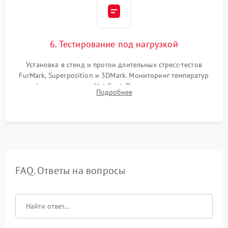
6. Тестирование под нагрузкой
Установка в стенд и прогон длительных стресс-тестов
FurMark, Superposition и 3DMark. Мониторинг температур
графического чипа и Hot Spot. Проверка на отсутствие
Подробнее
артефактов изображения, вылетов драйвера и зависаний.
FAQ. Ответы на вопросы