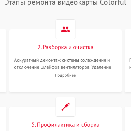
Этапы ремонта видеокарты Colorful
2. Разборка и очистка
Аккуратный демонтаж системы охлаждения и
отключение шлейфов вентиляторов. Удаление
старой термопасты с кристалла графического
Подробнее
чипа и термопрокладок с банок памяти и зоны
VRM. Очистка платы от пыли и окислов.
5. Профилактика и сборка