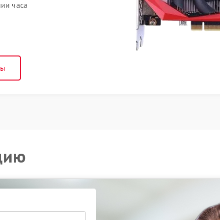
нии часа
ны
цию