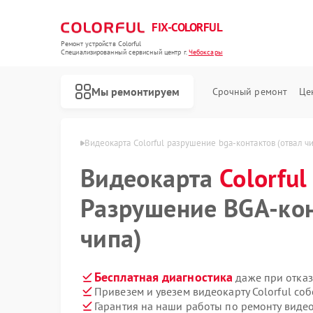
FIX-COLORFUL
Ремонт устройств Colorful
Специализированный cервисный центр г.
Чебоксары
Мы ремонтируем
Срочный ремонт
Це
lorful в Чебоксарах
Видеокарта Colorful разрушение bga‑контактов (отвал ч
Видеокарта
Colorful
Разрушение BGA‑кон
чипа)
Бесплатная диагностика
даже при отказ
Привезем и увезем видеокарту Colorful со
Гарантия на наши работы по ремонту видео