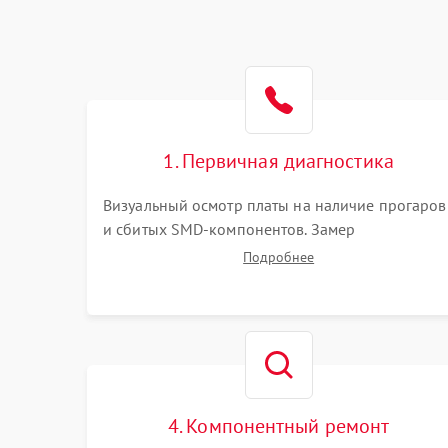
1. Первичная диагностика
Визуальный осмотр платы на наличие прогаров
и сбитых SMD-компонентов. Замер
сопротивлений на линиях питания PCI-E и
Подробнее
дополнительных разъемах 12V. Проверка на
короткое замыкание основных дросселей
питания GPU и памяти.
4. Компонентный ремонт