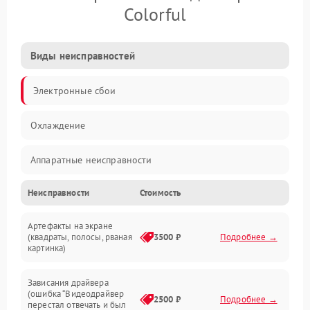
Colorful
Виды неисправностей
Электронные сбои
Охлаждение
Аппаратные неисправности
Неисправности
Стоимость
Перегрев и термопроблемы
Артефакты на экране
Видео
(квадраты, полосы, рваная
3500 ₽
Подробнее →
картинка)
Программные ошибки
Зависания драйвера
(ошибка “Видеодрайвер
Интерфейсные и коммуникационные проблемы
2500 ₽
Подробнее →
перестал отвечать и был