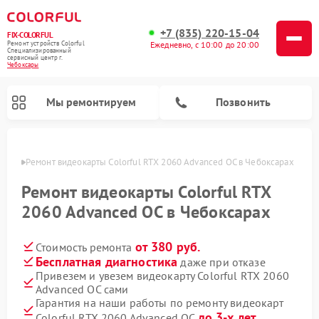
+7 (835) 220-15-04
FIX-COLORFUL
Ремонт устройств Colorful
Ежедневно, с 10:00 до 20:00
Специализированный
cервисный центр г.
Чебоксары
Мы ремонтируем
Позвонить
сарах
Ремонт видеокарты Colorful RTX 2060 Advanced OC в Чебоксарах
Ремонт видеокарты Colorful RTX
2060 Advanced OC в Чебоксарах
от 380 руб.
Стоимость ремонта
Бесплатная диагностика
даже при отказе
Привезем и увезем видеокарту Colorful RTX 2060
Advanced OC сами
Гарантия на наши работы по ремонту видеокарт
до 3-х лет
Colorful RTX 2060 Advanced OC