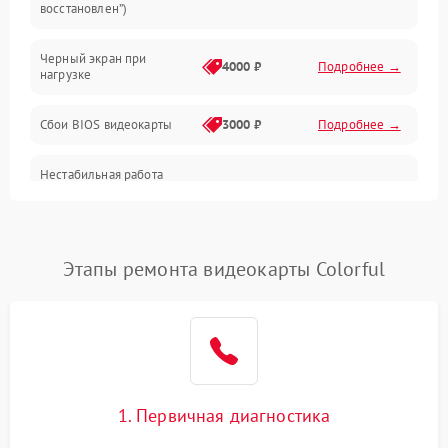
восстановлен”)
Питание
Черный экран при
4000 ₽
Подробнее →
нагрузке
Электропитание
Сбои BIOS видеокарты
3000 ₽
Подробнее →
ПО
Нестабильная работа
Электронные компоненты
после обновления
2000 ₽
Подробнее →
драйверов
Интерфейсы
Этапы ремонта видеокарты Colorful
Общие поломки
Система охлаждения
Экран (дисплей)
1. Первичная диагностика
Программные сбои