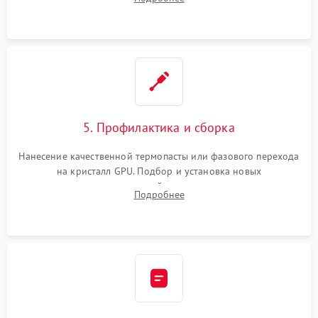
чипа и дефектной памяти GDDR. Прошивка BIOS
программатором.
5. Профилактика и сборка
Нанесение качественной термопасты или фазового перехода
на кристалл GPU. Подбор и установка новых
термопрокладок правильной толщины на память и цепи
Подробнее
питания. Монтаж радиатора и бэкплейта, подключение и
проверка кулеров.