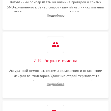
Визуальный осмотр платы на наличие прогаров и сбитых
SMD-компонентов. Замер сопротивлений на линиях питания
Механические повреждения
PCI-E и дополнительных разъемах 12V. Проверка на
Подробнее
короткое замыкание основных дросселей питания GPU и
Режим работы
памяти.
ПО/Микропрограмма
2. Разборка и очистка
Аккуратный демонтаж системы охлаждения и отключение
шлейфов вентиляторов. Удаление старой термопасты с
кристалла графического чипа и термопрокладок с банок
Подробнее
памяти и зоны VRM. Очистка платы от пыли и окислов.