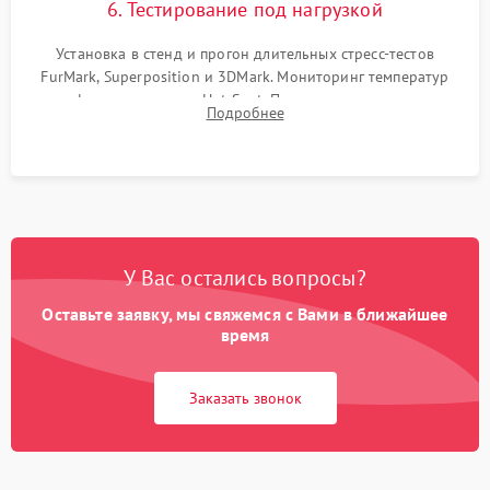
6. Тестирование под нагрузкой
Установка в стенд и прогон длительных стресс-тестов
FurMark, Superposition и 3DMark. Мониторинг температур
графического чипа и Hot Spot. Проверка на отсутствие
Подробнее
артефактов изображения, вылетов драйвера и зависаний.
У Вас остались вопросы?
Оставьте заявку, мы свяжемся с Вами в ближайшее
время
Заказать звонок