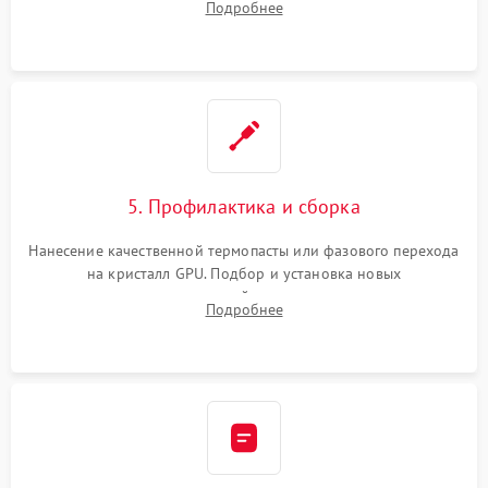
Подробнее
чипа и дефектной памяти GDDR. Прошивка BIOS
программатором.
5. Профилактика и сборка
Нанесение качественной термопасты или фазового перехода
на кристалл GPU. Подбор и установка новых
термопрокладок правильной толщины на память и цепи
Подробнее
питания. Монтаж радиатора и бэкплейта, подключение и
проверка кулеров.