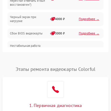
перестал отвечать и был
восстановлен”)
Питание
Черный экран при
4000 ₽
Подробнее →
нагрузке
Электропитание
Сбои BIOS видеокарты
3000 ₽
Подробнее →
ПО
Нестабильная работа
Электронные компоненты
после обновления
2000 ₽
Подробнее →
драйверов
Интерфейсы
Этапы ремонта видеокарты Colorful
Общие поломки
Система охлаждения
Экран (дисплей)
1. Первичная диагностика
Программные сбои