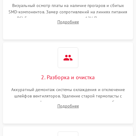
Визуальный осмотр платы на наличие прогаров и сбитых
SMD-компонентов. Замер сопротивлений на линиях питания
Механические повреждения
PCI-E и дополнительных разъемах 12V. Проверка на
Подробнее
короткое замыкание основных дросселей питания GPU и
Режим работы
памяти.
ПО/Микропрограмма
2. Разборка и очистка
Аккуратный демонтаж системы охлаждения и отключение
шлейфов вентиляторов. Удаление старой термопасты с
кристалла графического чипа и термопрокладок с банок
Подробнее
памяти и зоны VRM. Очистка платы от пыли и окислов.