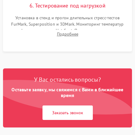
6. Тестирование под нагрузкой
Установка в стенд и прогон длительных стресс-тестов
FurMark, Superposition и 3DMark. Мониторинг температур
графического чипа и Hot Spot. Проверка на отсутствие
Подробнее
артефактов изображения, вылетов драйвера и зависаний.
У Вас остались вопросы?
Оставьте заявку, мы свяжемся с Вами в ближайшее
время
Заказать звонок