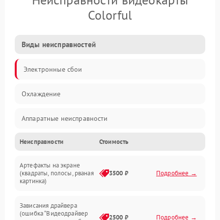
Colorful
Виды неисправностей
Электронные сбои
Охлаждение
Аппаратные неисправности
Неисправности
Стоимость
Перегрев и термопроблемы
Артефакты на экране
Видео
(квадраты, полосы, рваная
3500 ₽
Подробнее →
картинка)
Программные ошибки
Зависания драйвера
(ошибка “Видеодрайвер
Интерфейсные и коммуникационные проблемы
2500 ₽
Подробнее →