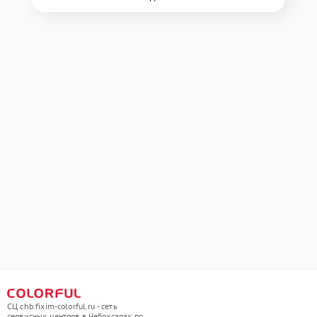
СЦ chb.fixim-colorful.ru - сеть
сервисных центров в Чебоксарах по