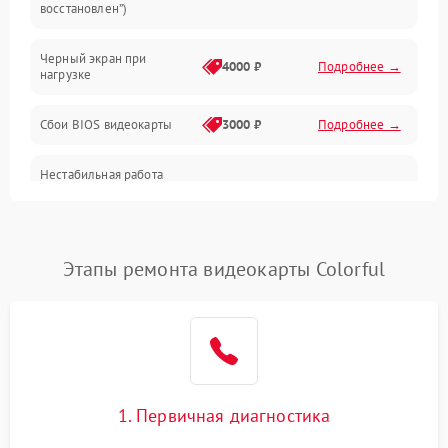
восстановлен”)
Питание
Черный экран при
4000 ₽
Подробнее →
нагрузке
Электропитание
Сбои BIOS видеокарты
3000 ₽
Подробнее →
ПО
Нестабильная работа
Электронные компоненты
после обновления
2000 ₽
Подробнее →
драйверов
Интерфейсы
Этапы ремонта видеокарты Colorful
Общие поломки
Система охлаждения
Экран (дисплей)
1. Первичная диагностика
Программные сбои