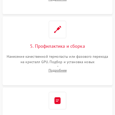
чипа и дефектной памяти GDDR. Прошивка BIOS
программатором.
5. Профилактика и сборка
Нанесение качественной термопасты или фазового перехода
на кристалл GPU. Подбор и установка новых
термопрокладок правильной толщины на память и цепи
Подробнее
питания. Монтаж радиатора и бэкплейта, подключение и
проверка кулеров.