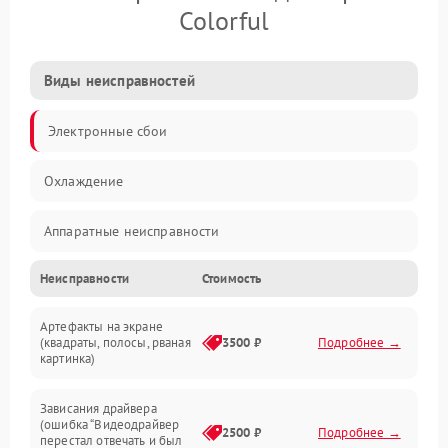
Colorful
Виды неисправностей
Электронные сбои
Охлаждение
Аппаратные неисправности
Неисправности
Стоимость
Перегрев и термопроблемы
Артефакты на экране
Видео
(квадраты, полосы, рваная
3500 ₽
Подробнее →
картинка)
Программные ошибки
Зависания драйвера
(ошибка “Видеодрайвер
Интерфейсные и коммуникационные проблемы
2500 ₽
Подробнее →
перестал отвечать и был