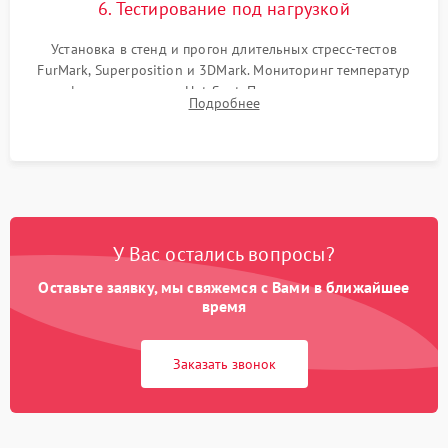
6. Тестирование под нагрузкой
Установка в стенд и прогон длительных стресс-тестов
FurMark, Superposition и 3DMark. Мониторинг температур
графического чипа и Hot Spot. Проверка на отсутствие
Подробнее
артефактов изображения, вылетов драйвера и зависаний.
У Вас остались вопросы?
Оставьте заявку, мы свяжемся с Вами в ближайшее
время
Заказать звонок