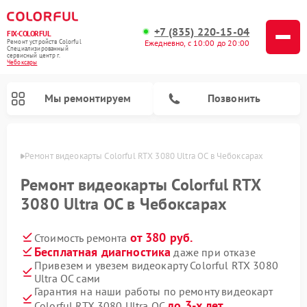
+7 (835) 220-15-04
FIX-COLORFUL
Ремонт устройств Colorful
Ежедневно, с 10:00 до 20:00
Специализированный
cервисный центр г.
Чебоксары
Мы ремонтируем
Позвонить
сарах
Ремонт видеокарты Colorful RTX 3080 Ultra OC в Чебоксарах
Ремонт видеокарты Colorful RTX
3080 Ultra OC в Чебоксарах
от 380 руб.
Стоимость ремонта
Бесплатная диагностика
даже при отказе
Привезем и увезем видеокарту Colorful RTX 3080
Ultra OC сами
Гарантия на наши работы по ремонту видеокарт
до 3-х лет
Colorful RTX 3080 Ultra OC