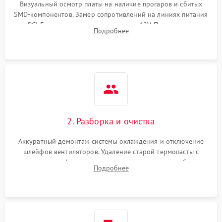
Визуальный осмотр платы на наличие прогаров и сбитых
SMD-компонентов. Замер сопротивлений на линиях питания
Механические повреждения
PCI-E и дополнительных разъемах 12V. Проверка на
Подробнее
короткое замыкание основных дросселей питания GPU и
Режим работы
памяти.
ПО/Микропрограмма
2. Разборка и очистка
Аккуратный демонтаж системы охлаждения и отключение
шлейфов вентиляторов. Удаление старой термопасты с
кристалла графического чипа и термопрокладок с банок
Подробнее
памяти и зоны VRM. Очистка платы от пыли и окислов.