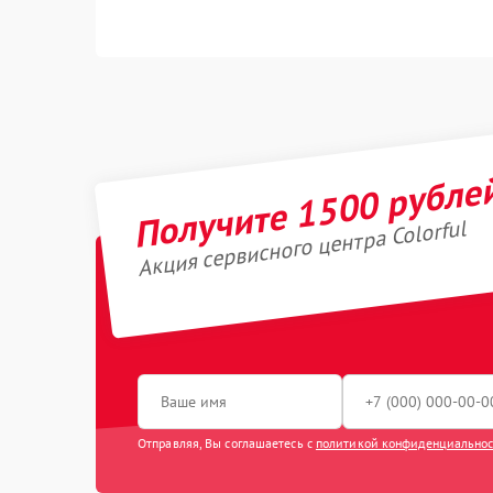
Получите 1500 рубле
Акция сервисного центра Colorful
Отправляя, Вы соглашаетесь с
политикой конфиденциально