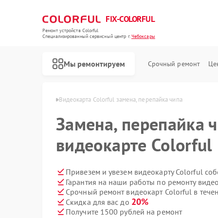
FIX-COLORFUL
Ремонт устройств Colorful
Специализированный cервисный центр г.
Чебоксары
Мы ремонтируем
Срочный ремонт
Це
lorful в Чебоксарах
Видеокарта Colorful замена, перепайка чипа
Замена, перепайка ч
видеокарте Colorful
Привезем и увезем видеокарту Colorful со
Гарантия на наши работы по ремонту видео
Срочный ремонт видеокарт Colorful в тече
20%
Скидка для вас до
Получите 1500 рублей на ремонт