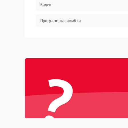
Видео
Программные ошибки
Интерфейсные и коммуникационные
проблемы
Питание
?
Электропитание
ПО
Электронные компоненты
Интерфейсы